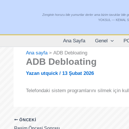
İçeriğe
atla
Zenginin horozu bile yumurtlar derler ama bizim tavuklar bile 
YOKSUL —
KEMAL 
Ana Sayfa
Genel
P
Ana sayfa
ADB Debloating
ADB Debloating
Yazan
utquick
/
13 Şubat 2026
Telefondaki sistem programlarını silmek için kul
ÖNCEKI
Resim Öncesi Sonrası