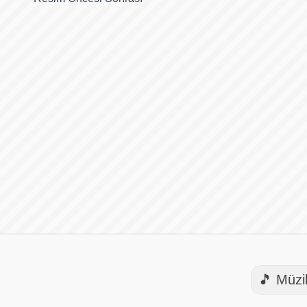
🎵 Müzi