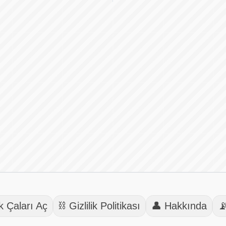
k Çaları Aç
⛓️ Gizlilik Politikası
👤 Hakkında
📡