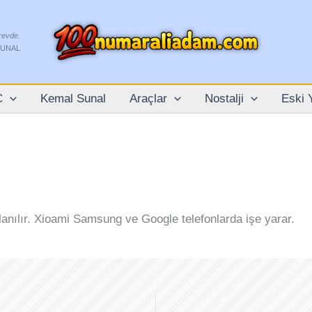
grevde.
SUNAL
C
Kemal Sunal
Araçlar
Nostalji
Eski 
lanılır. Xioami Samsung ve Google telefonlarda işe yarar.