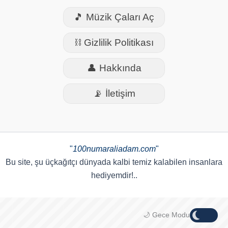
🎵 Müzik Çaları Aç
⛓️ Gizlilik Politikası
👤 Hakkında
📡 İletişim
"
100numaraliadam.com
"
Bu site, şu üçkağıtçı dünyada kalbi temiz kalabilen insanlara
hediyemdir!..
🌙 Gece Modu