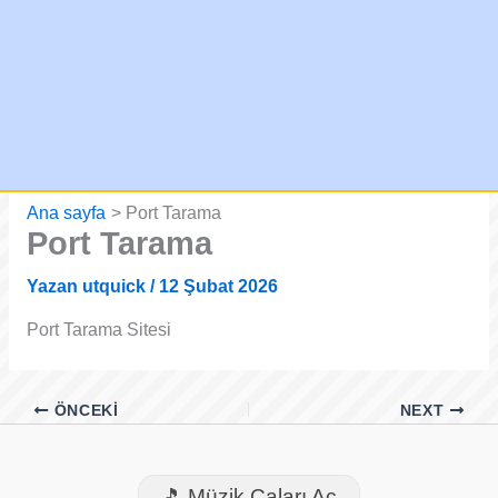
Ana sayfa
Port Tarama
Port Tarama
Yazan
utquick
/
12 Şubat 2026
Port Tarama Sitesi
ÖNCEKI
NEXT
🎵 Müzik Çaları Aç