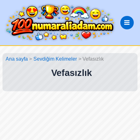
İçeriğe
atla
Ana sayfa
Sevdiğim Kelimeler
Vefasızlık
Vefasızlık