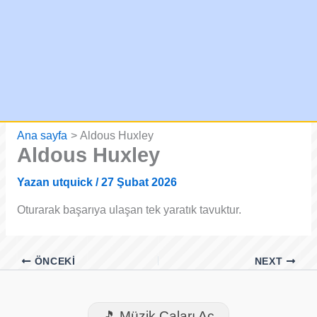
Ana sayfa
Aldous Huxley
Aldous Huxley
Yazan
utquick
/
27 Şubat 2026
Oturarak başarıya ulaşan tek yaratık tavuktur.
ÖNCEKI
NEXT
🎵 Müzik Çaları Aç