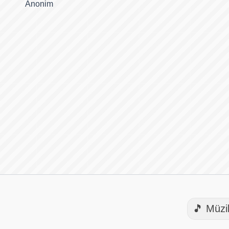
Anonim
🎵 Müzi