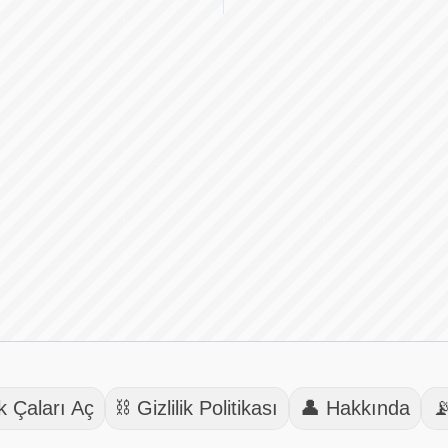
k Çaları Aç
⛓️ Gizlilik Politikası
👤 Hakkında
📡