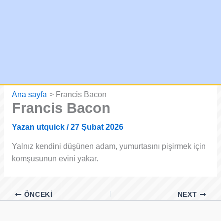
Ana sayfa
Francis Bacon
Francis Bacon
Yazan
utquick
/
27 Şubat 2026
Yalnız kendini düşünen adam, yumurtasını pişirmek için
komşusunun evini yakar.
ÖNCEKI
NEXT