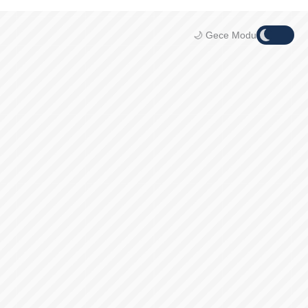
🌙 Gece Modu