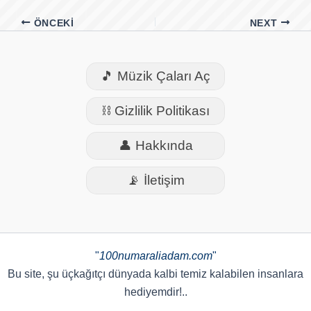
ÖNCEKI
NEXT
🎵 Müzik Çaları Aç
⛓️ Gizlilik Politikası
👤 Hakkında
📡 İletişim
"
100numaraliadam.com
"
Bu site, şu üçkağıtçı dünyada kalbi temiz kalabilen insanlara
hediyemdir!..