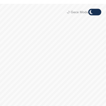
🌙 Gece Modu