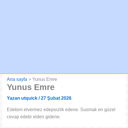
Ana sayfa
Yunus Emre
Yunus Emre
Yazan
utquick
/
27 Şubat 2026
Edebim elvermez edepsizlik edene. Susmak en güzel
cevap edebi elden gidene.