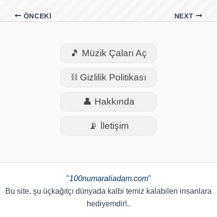
ÖNCEKI
NEXT
🎵 Müzik Çaları Aç
⛓️ Gizlilik Politikası
👤 Hakkında
📡 İletişim
"
100numaraliadam.com
"
Bu site, şu üçkağıtçı dünyada kalbi temiz kalabilen insanlara
hediyemdir!..