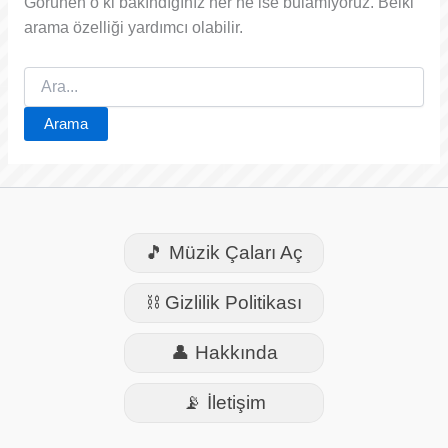
Görünen o ki bakındığınız her ne ise bulamıyoruz. Belki
arama özelliği yardımcı olabilir.
Search
for:
🎵 Müzik Çaları Aç
⛓️ Gizlilik Politikası
👤 Hakkında
📡 İletişim