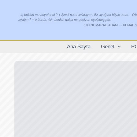
İçeriğe
atla
- İş buldun mu beyefendi ? + Şimdi nasıl anlatayım. Bir ayağımı böyle attım. - Öb
ayağın ? + o burda. 😬 - benlen dalga mı geçiyon eşoğlueşşek.
100 NUMARALI ADAM —
KEMAL 
Ana Sayfa
Genel
P