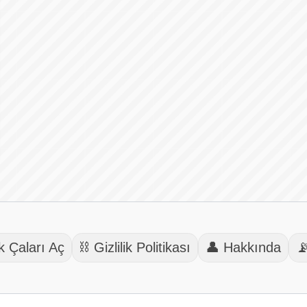
k Çaları Aç
⛓️ Gizlilik Politikası
👤 Hakkında
📡