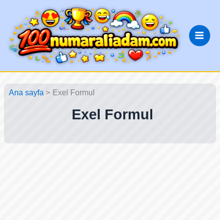
İçeriğe
atla
Ana sayfa
Exel Formul
Exel Formul