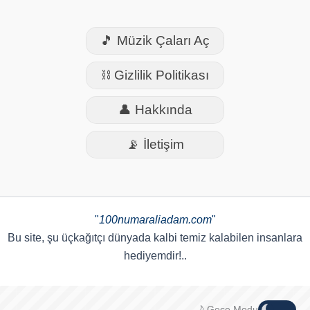
🎵 Müzik Çaları Aç
⛓️ Gizlilik Politikası
👤 Hakkında
📡 İletişim
"
100numaraliadam.com
"
Bu site, şu üçkağıtçı dünyada kalbi temiz kalabilen insanlara
hediyemdir!..
🌙 Gece Modu