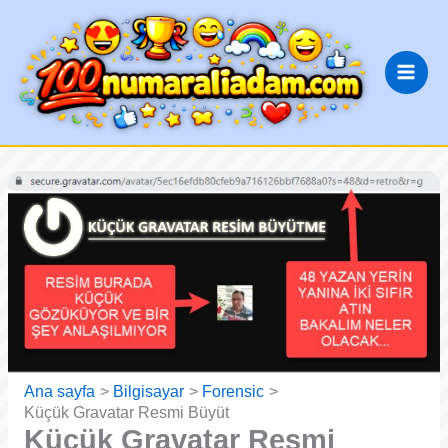
İçeriğe
atla
Ana sayfa
Bilgisayar
Forensic
Küçük Gravatar Resmi Büyüt
Küçük Gravatar Resmi