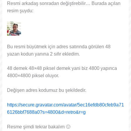
Resmi arkadaş sonradan değiştirebilir… Burada açılan
resim şuydu:
Bu resmi büyütmek için adres satırında görülen 48
yazan kodun yanına 2 sıfır ekledim.
48 demek 48×48 piksel demek yani biz 4800 yapınca
4800×4800 piksel oluyor.
Değişen adres kodumuz bu şekildedir.
https://secure.gravatar.com/avatar/5ec16efdb80cfeb9a71
6126bbf7688a0?s=4800&d=retro&r=g
Resme şimdi tekrar bakalım 🙂