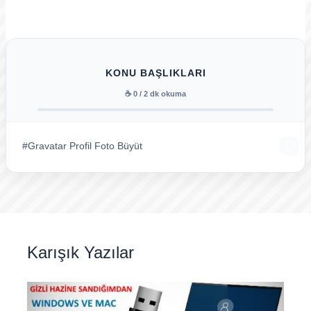
KONU BAŞLIKLARI
☕
0
/ 2 dk okuma
📋
#
Gravatar Profil Foto Büyüt
Karışık Yazılar