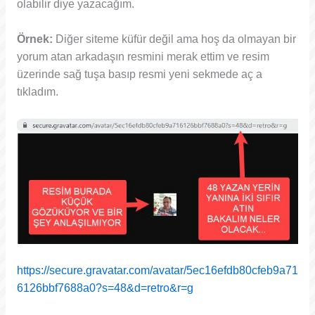
olabilir diye yazacağım.
Örnek:
Diğer siteme küfür değil ama hoş da olmayan bir
yorum atan arkadaşın resmini merak ettim ve resim
üzerinde sağ tuşa basıp resmi yeni sekmede aç a
tıkladım.
https://secure.gravatar.com/avatar/5ec16efdb80cfeb9a71
6126bbf7688a0?s=48&d=retro&r=g