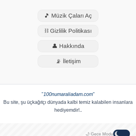
🎵 Müzik Çaları Aç
⛓️ Gizlilik Politikası
👤 Hakkında
📡 İletişim
"
100numaraliadam.com
"
Bu site, şu üçkağıtçı dünyada kalbi temiz kalabilen insanlara
hediyemdir!..
🌙 Gece Modu