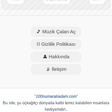
🎵 Müzik Çaları Aç
⛓️ Gizlilik Politikası
👤 Hakkında
📡 İletişim
"
100numaraliadam.com
"
Bu site, şu üçkağıtçı dünyada kalbi temiz kalabilen insanlara
hediyemdir!..