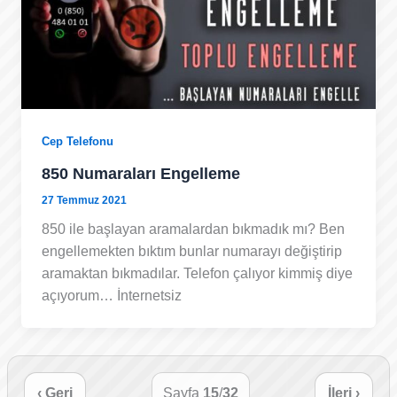
Cep Telefonu
850 Numaraları Engelleme
27 Temmuz 2021
850 ile başlayan aramalardan bıkmadık mı? Ben
engellemekten bıktım bunlar numarayı değiştirip
aramaktan bıkmadılar. Telefon çalıyor kimmiş diye
açıyorum… İnternetsiz
‹ Geri
Sayfa
15
/
32
İleri ›