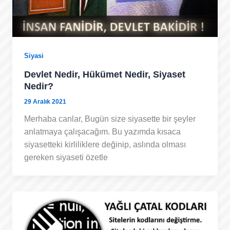
Siyasi
Devlet Nedir, Hükümet Nedir, Siyaset
Nedir?
29 Aralık 2021
Merhaba canlar, Bugün size siyasette bir şeyler
anlatmaya çalışacağım. Bu yazımda kısaca
siyasetteki kirliliklere değinip, aslında olması
gereken siyaseti özetle