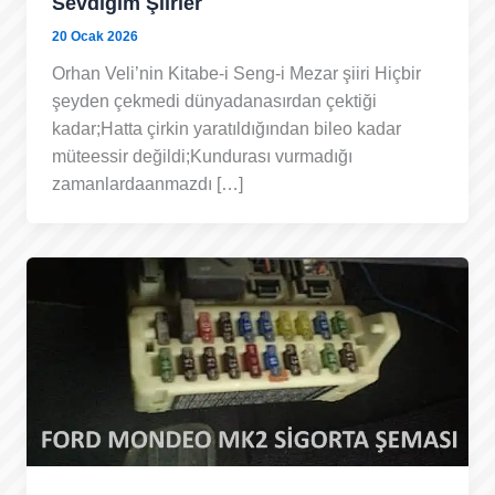
Sevdiğim Şiirler
20 Ocak 2026
Orhan Veli’nin Kitabe-i Seng-i Mezar şiiri Hiçbir
şeyden çekmedi dünyadanasırdan çektiği
kadar;Hatta çirkin yaratıldığından bileo kadar
müteessir değildi;Kundurası vurmadığı
zamanlardaanmazdı […]